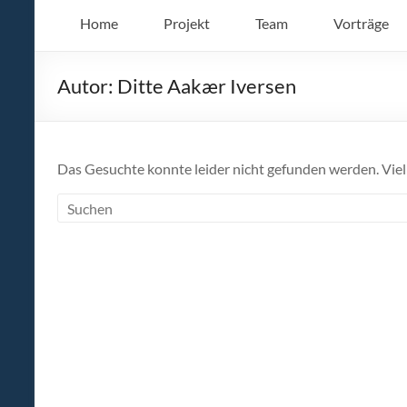
Xperohs
Towards
Home
Projekt
Team
Vorträge
Balance
and
Boundaries
Autor:
Ditte Aakær Iversen
in Public
Discourse:
Expressing
and
Das Gesuchte konnte leider nicht gefunden werden. Vielle
Perceiving
Online
Hate
Speech